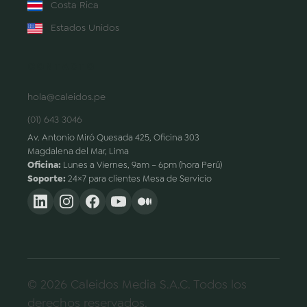
Costa Rica
Estados Unidos
CONTACTO
hola@caleidos.pe
(01) 643 3046
Av. Antonio Miró Quesada 425, Oficina 303
Magdalena del Mar, Lima
Oficina:
Lunes a Viernes, 9am – 6pm (hora Perú)
Soporte:
24×7 para clientes Mesa de Servicio
© 2026 Caleidos Media S.A.C. Todos los
derechos reservados.