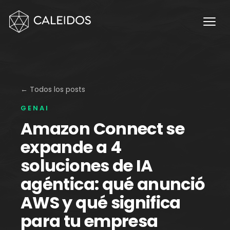
Chaos Engineering
DevOps
FinOps
OPERACIÓN
Mesa 24×7
← Todos los posts
GENAI
Facturación Local AWS
Amazon Connect se
APPS
expande a 4
Escritorios Virtuales
soluciones de IA
Monday.com Solutions
agéntica: qué anunció
Contact Center Omnicanal
AWS y qué significa
para tu empresa
INNOVACIÓN