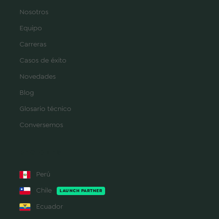
Nosotros
Equipo
Carreras
Casos de éxito
Novedades
Blog
Glosario técnico
Conversemos
REGIONES
Perú
Chile
LAUNCH PARTNER
Ecuador