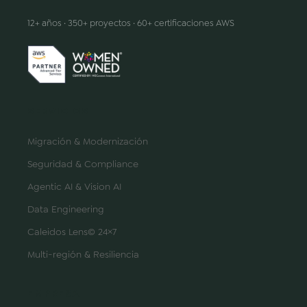
12+ años · 350+ proyectos · 60+ certificaciones AWS
SERVICIOS
Migración & Modernización
Seguridad & Compliance
Agentic AI & Vision AI
Data Engineering
Caleidos Lens© 24×7
Multi-región & Resiliencia
EMPRESA