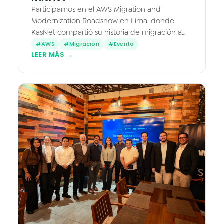
Participamos en el AWS Migration and
Modernization Roadshow en Lima, donde
KasNet compartió su historia de migración a
AWS de la mano de Eduardo Zúñiga Dávila,
#AWS
#Migración
#Evento
LEER MÁS →
Gerente Cloud & Operaciones.
Caleidos