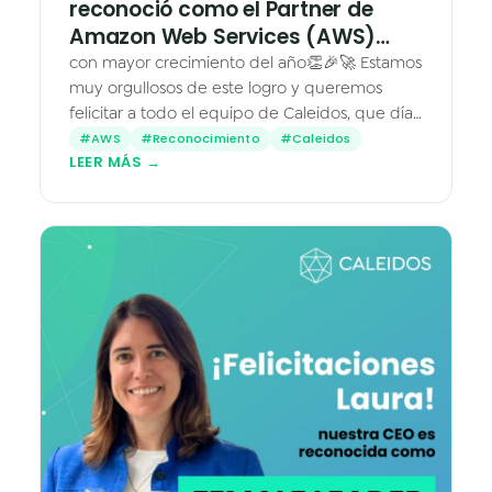
reconoció como el Partner de
Amazon Web Services (AWS)…
con mayor crecimiento del año👏🎉🚀 Estamos
muy orgullosos de este logro y queremos
felicitar a todo el equipo de Caleidos, que día
a día hace que las cosas sucedan. Este es solo
#AWS
#Reconocimiento
#Caleidos
LEER MÁS →
el comienzo. El se…