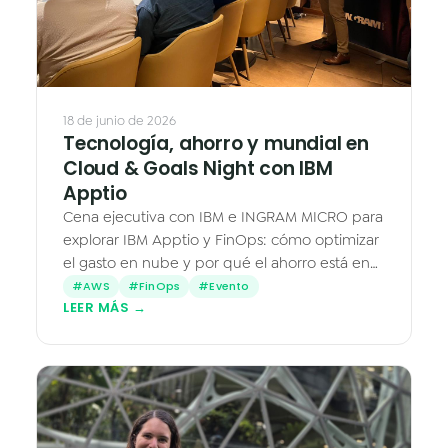
18 de junio de 2026
Tecnología, ahorro y mundial en
Cloud & Goals Night con IBM
Apptio
Cena ejecutiva con IBM e INGRAM MICRO para
explorar IBM Apptio y FinOps: cómo optimizar
el gasto en nube y por qué el ahorro está en
lo que ya pagas y no usas.
#AWS
#FinOps
#Evento
LEER MÁS →