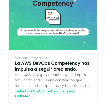
▶
6 de septiembre de 2025
La AWS DevOps Competency nos
impulsa a seguir creciendo.
✨ La AWS DevOps Competency nos impulsa a
seguir creciendo. Es una certificación que
refuerza nuestra experiencia y la confianza de
quienes trabajan con nosotros. Para Caleidos,
#AWS
#DevOps
#Reconocimiento
LEER MÁS →
abre puertas a un…