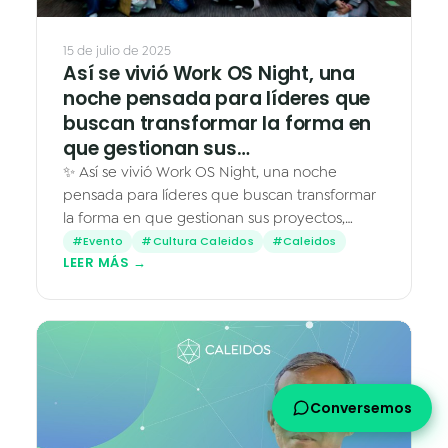
15 de julio de 2025
Así se vivió Work OS Night, una
noche pensada para líderes que
buscan transformar la forma en
que gestionan sus…
✨ Así se vivió Work OS Night, una noche
pensada para líderes que buscan transformar
la forma en que gestionan sus proyectos,
procesos y equipos. Laura Márquez, CEO de
#Evento
#Cultura Caleidos
#Caleidos
LEER MÁS →
Caleidos, abrió la noche…
Conversemos