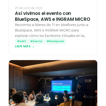
25 de junio de 2026
Así vivimos el evento con
BlueSpace, AWS e INGRAM MICRO
Reunimos a líderes de TI en Miraflores junto a
BlueSpace, AWS e INGRAM MICRO para
explorar cómo los Escritorios Virtuales en la
nube transforman la manera en que trabajan
#AWS
#Evento
#BlueSpace
LEER MÁS →
los equipos — desde $27 por…
Caleidos