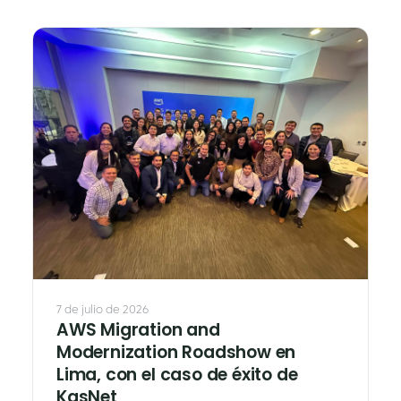
Datos & Analítica
Vision AI
Caleidos
IoT
Cloud Native Apps
Asistente Virtual AI - Chatbot
7 de julio de 2026
AWS Migration and
Modernization Roadshow en
Lima, con el caso de éxito de
KasNet