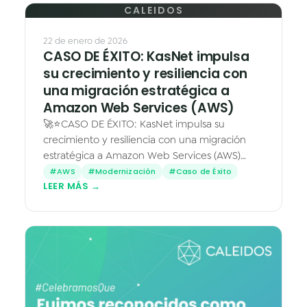
CALEIDOS
22 de enero de 2026
CASO DE ÉXITO: KasNet impulsa
su crecimiento y resiliencia con
una migración estratégica a
Amazon Web Services (AWS)
🚀⭐CASO DE ÉXITO: KasNet impulsa su
crecimiento y resiliencia con una migración
estratégica a Amazon Web Services (AWS)
Cuando el crecimiento se acelera, la
#AWS
#Modernización
#Caso de Éxito
LEER MÁS →
tecnología tiene que ir un paso adelante.…