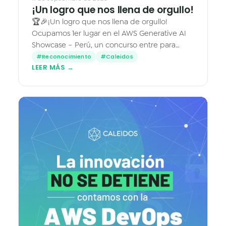
¡Un logro que nos llena de orgullo!
🏆🎉¡Un logro que nos llena de orgullo!
Ocupamos 1er lugar en el AWS Generative AI
Showcase – Perú, un concurso entre para
presentar soluciones con IA Generativa al
#Reconocimiento
#Caleidos
LEER MÁS →
equipo de Amazon Web Services…