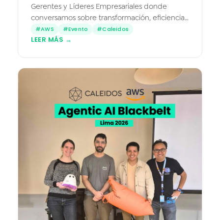
Gerentes y Líderes Empresariales donde
conversamos sobre transformación, eficiencia
e innovación desde la nube de Amazon Web
#AWS
#Evento
#Caleidos
LEER MÁS →
Services (AWS) Tuvimos el honor…