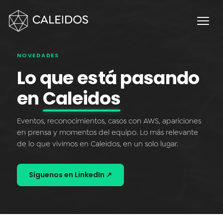
Chaos Engineering
DevOps
FinOps
NOVEDADES
OPERACIÓN
Lo que está pasando
Mesa 24×7
en
Caleidos
Facturación Local AWS
Eventos, reconocimientos, casos con AWS, apariciones
APPS
en prensa y momentos del equipo. Lo más relevante
de lo que vivimos en Caleidos, en un solo lugar.
Escritorios Virtuales
Monday.com Solutions
Síguenos en LinkedIn ↗
Contact Center Omnicanal
INNOVACIÓN