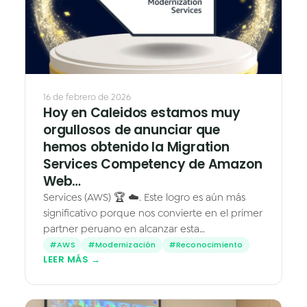
16 de febrero de 2026
Hoy en Caleidos estamos muy
orgullosos de anunciar que
hemos obtenido la Migration
Services Competency de Amazon
Web…
Services (AWS) 🏆 ☁️. Este logro es aún más
significativo porque nos convierte en el primer
partner peruano en alcanzar esta
competencia, un reconocimiento que valida
#AWS
#Modernización
#Reconocimiento
LEER MÁS →
nuestra capacidad técnica,…