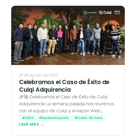
27 de agosto de 2025
Celebramos el Caso de Éxito de
Culqi Adquirencia
🎉🚀 Celebramos el Caso de Éxito de Culqi
Adquirencia La semana pasada nos reunimos
con el equipo de Culqi y Amazon Web
Services (AWS) en una cena especial para
#AWS
#Modernización
#Caso de Éxito
LEER MÁS →
celebrar un hito: Culqi Adquirencia,…