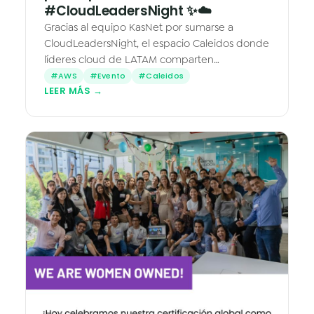
#CloudLeadersNight ✨☁️
Gracias al equipo KasNet por sumarse a
CloudLeadersNight, el espacio Caleidos donde
líderes cloud de LATAM comparten
aprendizajes de plataformas críticas en AWS.
#AWS
#Evento
#Caleidos
LEER MÁS →