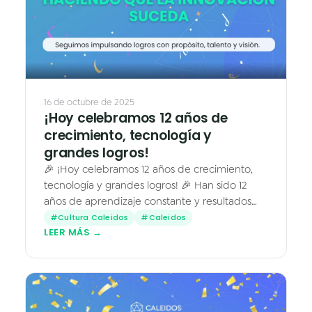
▶
16 de octubre de 2025
¡Hoy celebramos 12 años de
crecimiento, tecnología y
grandes logros!
🎉 ¡Hoy celebramos 12 años de crecimiento,
tecnología y grandes logros! 🎉 Han sido 12
años de aprendizaje constante y resultados
que nos impulsan a seguir avanzando 💪
#Cultura Caleidos
#Caleidos
LEER MÁS →
Gracias a todo el equipo…