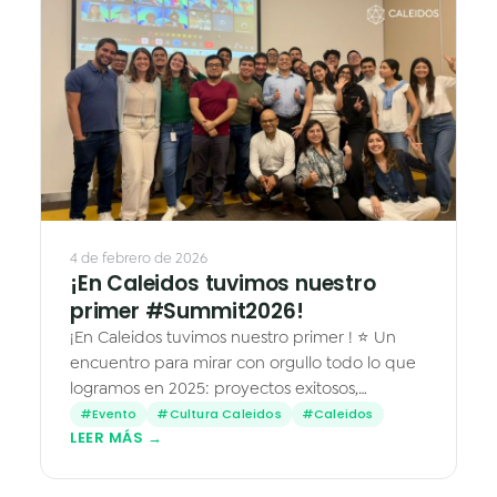
4+ fotos
4 de febrero de 2026
¡En Caleidos tuvimos nuestro
primer #Summit2026!
¡En Caleidos tuvimos nuestro primer ! ⭐ Un
encuentro para mirar con orgullo todo lo que
logramos en 2025: proyectos exitosos,
excelentes calificaciones de nuestros clientes y
#Evento
#Cultura Caleidos
#Caleidos
LEER MÁS →
resultados que reflejan…