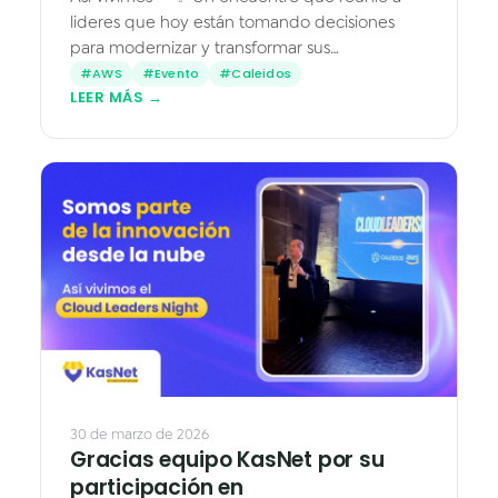
lideres que hoy están tomando decisiones
para modernizar y transformar sus
organizaciones. Durante la noche
#AWS
#Evento
#Caleidos
LEER MÁS →
conversamos sobre cómo la de Amazon Web
Services…
4 fotos
30 de marzo de 2026
Gracias equipo KasNet por su
participación en