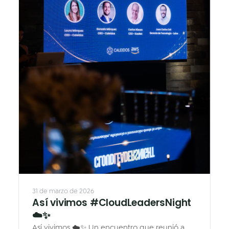
4+ fotos
31 de marzo de 2026
Así vivimos #CloudLeadersNight
☁️✨
Así vivimos ☁️✨ Un encuentro que reunió a