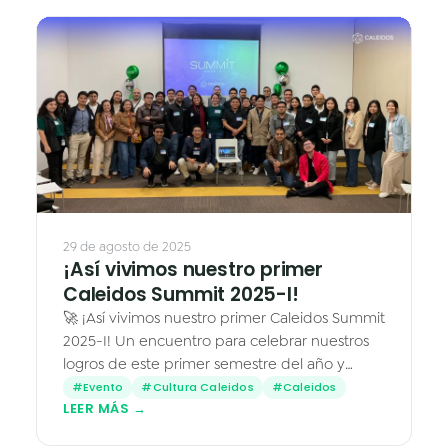
4+ fotos
29 de agosto de 2025
¡Así vivimos nuestro primer
Caleidos Summit 2025-I!
🚀 ¡Así vivimos nuestro primer Caleidos Summit
2025-I! Un encuentro para celebrar nuestros
logros de este primer semestre del año y
recordar lo que nos inspira cada día: crecer,
#Evento
#Cultura Caleidos
#Caleidos
LEER MÁS →
innovar y disfrutar…