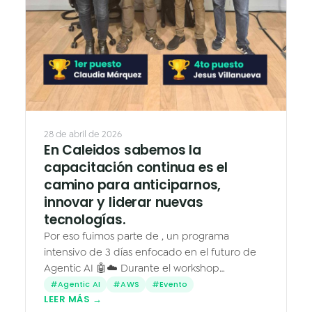
28 de abril de 2026
En Caleidos sabemos la
capacitación continua es el
camino para anticiparnos,
innovar y liderar nuevas
tecnologías.
Por eso fuimos parte de , un programa
intensivo de 3 días enfocado en el futuro de
Agentic AI 🤖☁️ Durante el workshop
exploramos cómo construir soluciones con ,
#Agentic AI
#AWS
#Evento
LEER MÁS →
creando agentes capaces de…