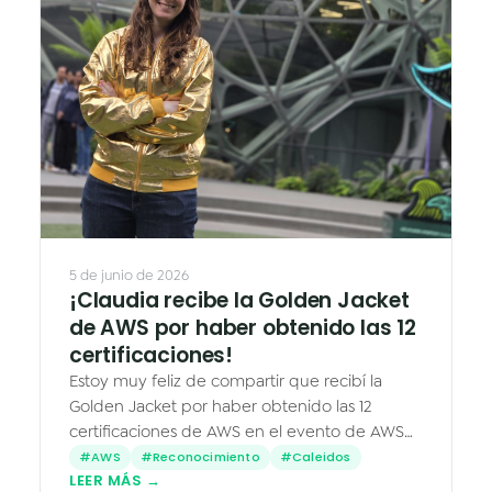
5 de junio de 2026
¡Claudia recibe la Golden Jacket
de AWS por haber obtenido las 12
certificaciones!
Estoy muy feliz de compartir que recibí la
Golden Jacket por haber obtenido las 12
certificaciones de AWS en el evento de AWS
Ambassadors en Seattle. Para mí, este logro,
#AWS
#Reconocimiento
#Caleidos
LEER MÁS →
más que estudiar para pasar…