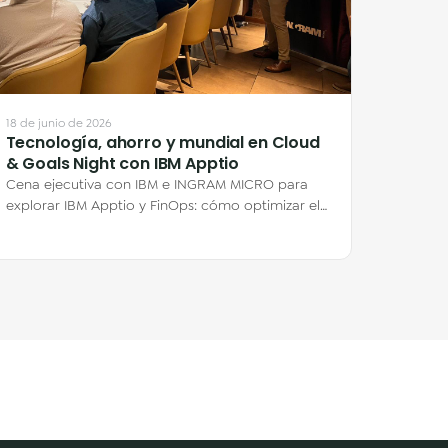
18 de junio de 2026
Tecnología, ahorro y mundial en Cloud
& Goals Night con IBM Apptio
Cena ejecutiva con IBM e INGRAM MICRO para
explorar IBM Apptio y FinOps: cómo optimizar el
gasto en nube y por qué el ahorro está en lo…