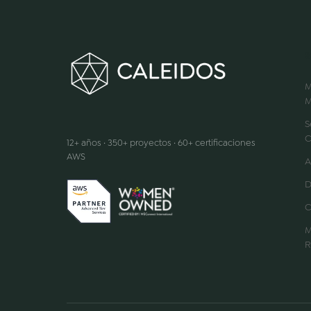
M
M
Hacemos que la innovación suceda
S
C
12+ años · 350+ proyectos · 60+ certificaciones
AWS
A
D
C
M
R