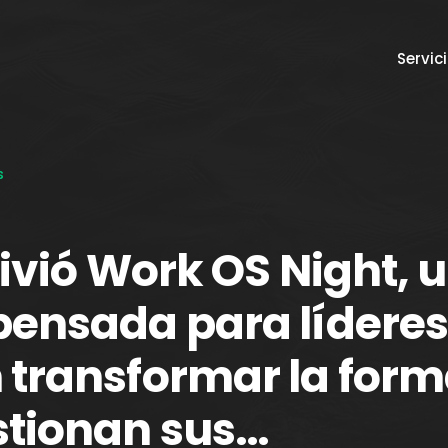
Servic
s
vivió Work OS Night, 
pensada para líderes
 transformar la form
stionan sus…