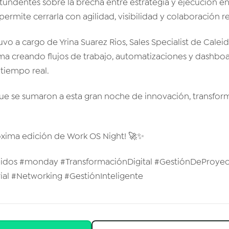
tundentes sobre la brecha entre estrategia y ejecución en
ite cerrarla con agilidad, visibilidad y colaboración re
vo a cargo de Yrina Suarez Rios, Sales Specialist de Calei
rma creando flujos de trabajo, automatizaciones y dashbo
tiempo real.
que se sumaron a esta gran noche de innovación, transform
óxima edición de Work OS Night! 🚀✨
idos #monday #TransformaciónDigital #GestiónDeProyec
al #Networking #GestiónInteligente