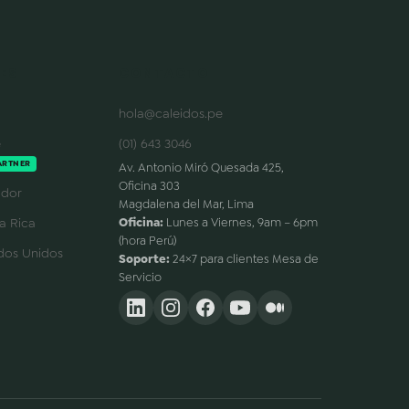
ES
CONTACTO
hola@caleidos.pe
e
(01) 643 3046
ARTNER
Av. Antonio Miró Quesada 425,
Oficina 303
dor
Magdalena del Mar, Lima
a Rica
Oficina:
Lunes a Viernes, 9am – 6pm
(hora Perú)
dos Unidos
Soporte:
24×7 para clientes Mesa de
Servicio