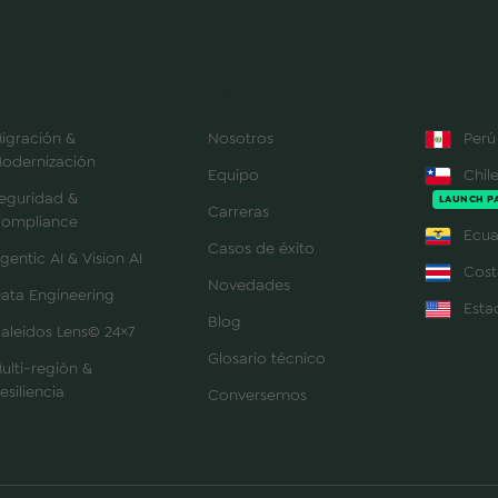
SERVICIOS
EMPRESA
REGION
igración &
Nosotros
Perú
odernización
Equipo
Chil
eguridad &
LAUNCH P
Carreras
ompliance
Ecua
Casos de éxito
gentic AI & Vision AI
Cost
Novedades
ata Engineering
Esta
Blog
aleidos Lens© 24×7
Glosario técnico
ulti-región &
esiliencia
Conversemos