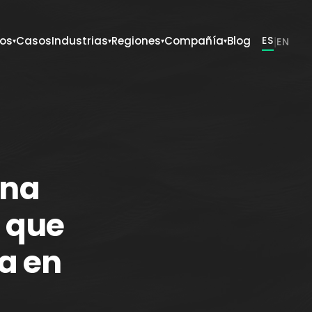
ios
Casos
Industrias
Regiones
Compañía
Blog
ES
|
EN
▾
▾
▾
▾
una
 que
a en