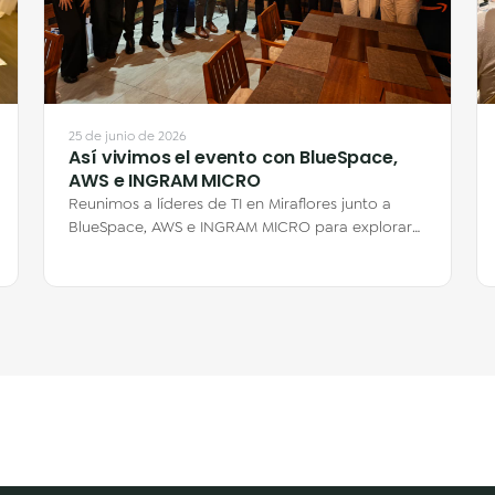
25 de junio de 2026
Así vivimos el evento con BlueSpace,
AWS e INGRAM MICRO
Reunimos a líderes de TI en Miraflores junto a
BlueSpace, AWS e INGRAM MICRO para explorar
cómo los Escritorios Virtuales en la nube…