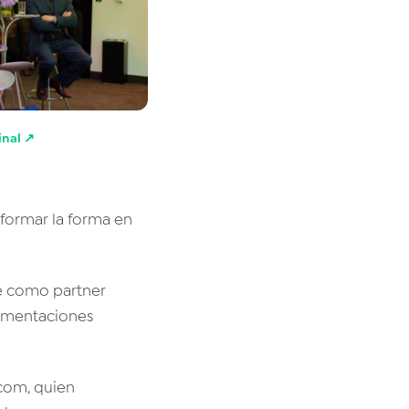
inal ↗
sformar la forma en
e como partner
lementaciones
com, quien