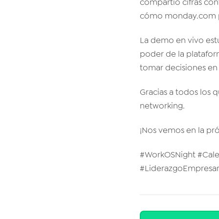
compartió cifras con
cómo monday.com perm
La demo en vivo estu
poder de la platafo
tomar decisiones en 
Gracias a todos los 
networking.
¡Nos vemos en la pr
#WorkOSNight #Cale
#LiderazgoEmpresari