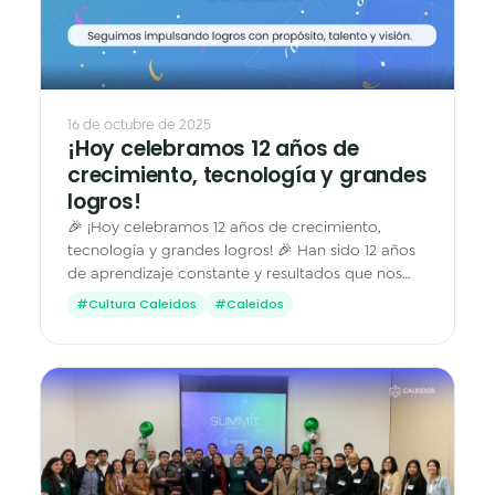
16 de octubre de 2025
¡Hoy celebramos 12 años de
crecimiento, tecnología y grandes
logros!
🎉 ¡Hoy celebramos 12 años de crecimiento,
tecnología y grandes logros! 🎉 Han sido 12 años
de aprendizaje constante y resultados que nos
impulsan a seguir avanzando 💪 Gracias a todo el
#Cultura Caleidos
#Caleidos
equipo…