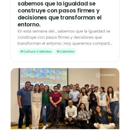
sabemos que la igualdad se
construye con pasos firmes y
decisiones que transforman el
entorno.
En esta semana del , sabemos que la igualdad se
construye con pasos firmes y decisiones que
transforman el entorno. Hoy queremos compartir
un hito que nos llena de orgullo: ¡Hemos sido
#Cultura Caleidos
#Caleidos
certificados…