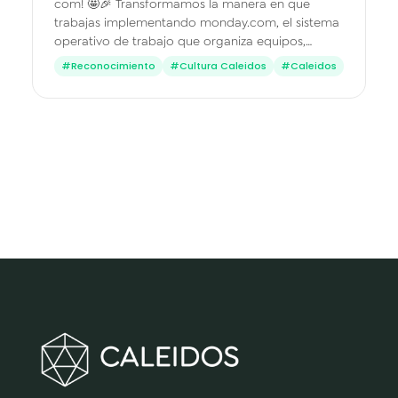
com! 🤩🎉 Transformamos la manera en que
trabajas implementando monday.com, el sistema
operativo de trabajo que organiza equipos,
proyectos y procesos en un solo lugar. ✨
#Reconocimiento
#Cultura Caleidos
#Caleidos
Automatiza 👀 Visualiza 🚀…