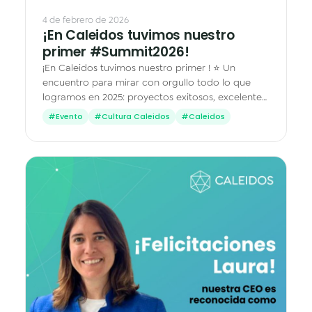
4 de febrero de 2026
¡En Caleidos tuvimos nuestro
primer #Summit2026!
¡En Caleidos tuvimos nuestro primer ! ⭐ Un
encuentro para mirar con orgullo todo lo que
logramos en 2025: proyectos exitosos, excelentes
calificaciones de nuestros clientes y resultados
#Evento
#Cultura Caleidos
#Caleidos
que reflejan…