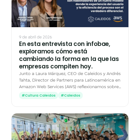
Datos & Analítica
Vision AI
IoT
9 de abril de 2026
En esta entrevista con infobae,
Cloud Native Apps
exploramos cómo está
cambiando la forma en la que las
Asistente Virtual AI - Chatbot
empresas compiten hoy.
Junto a Laura Márquez, CEO de Caleidos y Andrés
Tahta, Director de Partners para Latinoamérica en
Amazon Web Services (AWS) reflexionamos sobre
un punto cada vez más evidente en el mercado:
#Cultura Caleidos
#Caleidos
las…