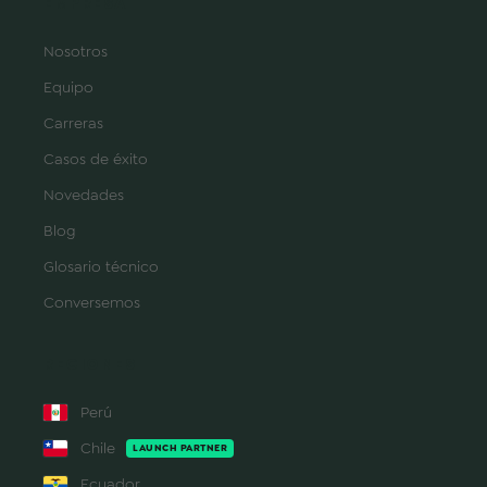
EMPRESA
Nosotros
Equipo
Carreras
Casos de éxito
Novedades
Blog
Glosario técnico
Conversemos
REGIONES
Perú
Chile
LAUNCH PARTNER
Ecuador