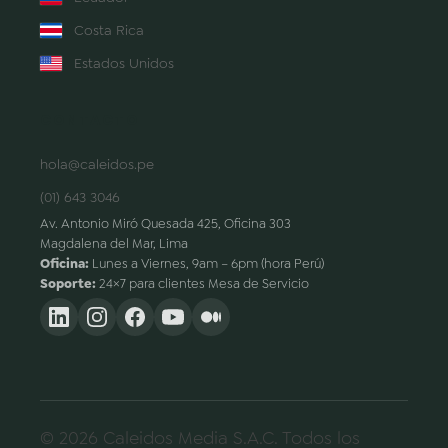
Costa Rica
Estados Unidos
CONTACTO
hola@caleidos.pe
(01) 643 3046
Av. Antonio Miró Quesada 425, Oficina 303
Magdalena del Mar, Lima
Oficina:
Lunes a Viernes, 9am – 6pm (hora Perú)
Soporte:
24×7 para clientes Mesa de Servicio
© 2026 Caleidos Media S.A.C. Todos los