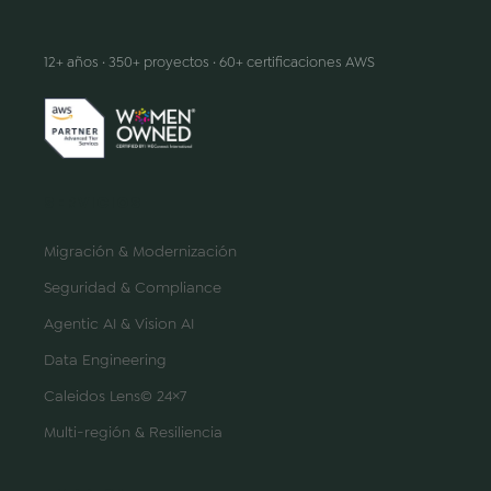
Hacemos que la innovación suceda
12+ años · 350+ proyectos · 60+ certificaciones AWS
SERVICIOS
Migración & Modernización
Seguridad & Compliance
Agentic AI & Vision AI
Data Engineering
Caleidos Lens© 24×7
Multi-región & Resiliencia