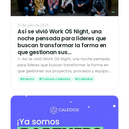
15 de julio de 2025
Así se vivió Work OS Night, una
noche pensada para líderes que
buscan transformar la forma en
que gestionan sus…
✨ Así se vivió Work OS Night, una noche pensada
para líderes que buscan transformar la forma en
que gestionan sus proyectos, procesos y equipos.
Laura Márquez, CEO de Caleidos, abrió la noche…
#Evento
#Cultura Caleidos
#Caleidos