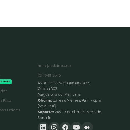
ES
CONTACTO
hola@caleidos.pe
e
(01) 643 3046
ARTNER
Av. Antonio Miró Quesada 425,
Oficina 303
dor
Magdalena del Mar, Lima
a Rica
Oficina:
Lunes a Viernes, 9am – 6pm
(hora Perú)
dos Unidos
Soporte:
24×7 para clientes Mesa de
Servicio