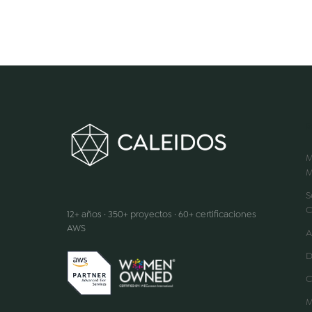
M
M
Hacemos que la innovación suceda
S
C
12+ años · 350+ proyectos · 60+ certificaciones
AWS
A
D
C
M