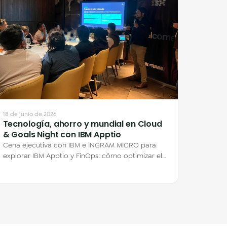
18 de junio de 2026
Tecnología, ahorro y mundial en Cloud
& Goals Night con IBM Apptio
Cena ejecutiva con IBM e INGRAM MICRO para
explorar IBM Apptio y FinOps: cómo optimizar el
gasto en nube y por qué el ahorro está en lo…