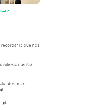
ginal ↗
 recordar lo que nos
 valioso: nuestra
lientes en su
🌟
gital