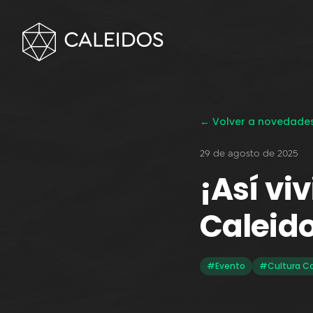
← Volver a novedade
29 de agosto de 2025
¡Así vi
Caleid
#Evento
#Cultura Ca