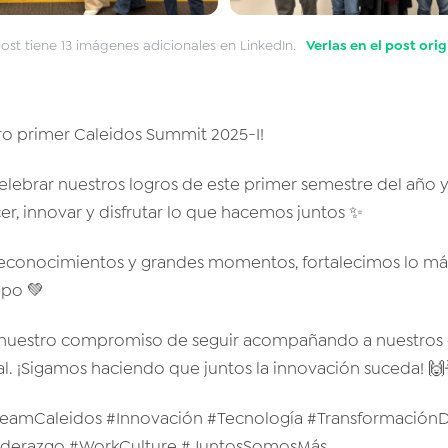
post tiene 13 imágenes adicionales en LinkedIn.
Verlas en el post ori
tro primer Caleidos Summit 2025-I!
lebrar nuestros logros de este primer semestre del año y
cer, innovar y disfrutar lo que hacemos juntos ✨
reconocimientos y grandes momentos, fortalecimos lo más
po 💚
 nuestro compromiso de seguir acompañando a nuestros c
al. ¡Sigamos haciendo que juntos la innovación suceda! 🙌
eamCaleidos #Innovación #Tecnología #TransformaciónDi
Liderazgo #WorkCulture #JuntosSomosMás