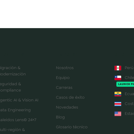
SERVICIOS
EMPRESA
REGION
igración &
Nosotros
Perú
odernización
Equipo
Chil
eguridad &
LAUNCH P
Carreras
ompliance
Ecua
Casos de éxito
gentic AI & Vision AI
Cost
Novedades
ata Engineering
Esta
Blog
aleidos Lens© 24×7
Glosario técnico
ulti-región &