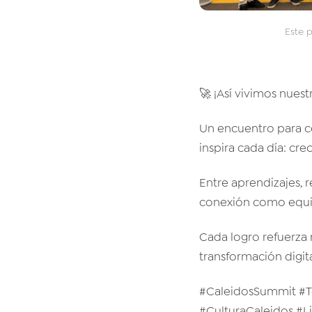
Este 
🚀 ¡Así vivimos nues
Un encuentro para ce
inspira cada día: cre
Entre aprendizajes, 
conexión como equi
Cada logro refuerza
transformación digit
#CaleidosSummit #T
#CulturaCaleidos #