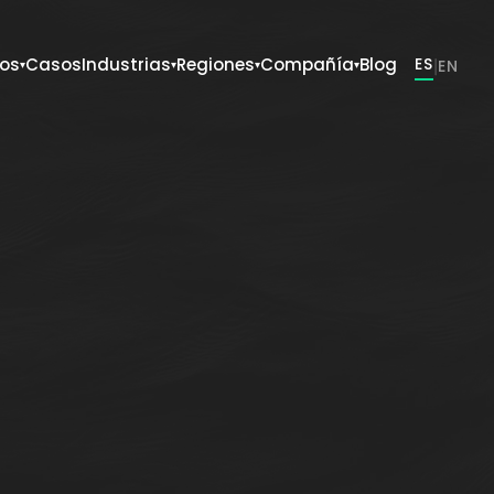
ios
Casos
Industrias
Regiones
Compañía
Blog
ES
|
EN
▾
▾
▾
▾