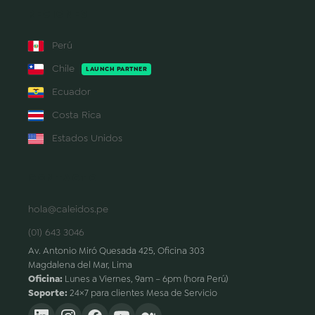
REGIONES
Perú
Chile
LAUNCH PARTNER
Ecuador
Costa Rica
Estados Unidos
CONTACTO
hola@caleidos.pe
(01) 643 3046
Av. Antonio Miró Quesada 425, Oficina 303
Magdalena del Mar, Lima
Oficina:
Lunes a Viernes, 9am – 6pm (hora Perú)
Soporte:
24×7 para clientes Mesa de Servicio