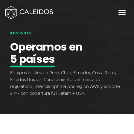
Chaos Engineering
DevOps
FinOps
REGIONES
OPERACIÓN
Operamos en
Mesa 24×7
5 países
Facturación Local AWS
Equipos locales en Perú, Chile, Ecuador, Costa Rica y
APPS
Estados Unidos. Conocimiento del mercado
regulatorio, latencia óptima por región AWS y soporte
Escritorios Virtuales
24×7 con cobertura full Latam + USA.
Monday.com Solutions
Contact Center Omnicanal
INNOVACIÓN