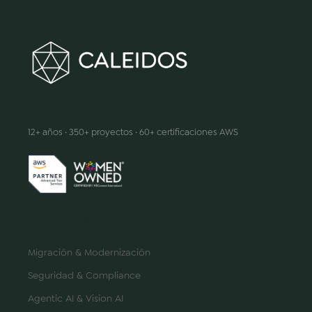
Hacemos que la innovación suceda
12+ años · 350+ proyectos · 60+ certificaciones AWS
SERVICIOS
Migración & Modernización
Seguridad & Compliance
Agentic AI & Vision AI