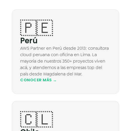
Datos & Analítica
Vision AI
🇵🇪
IoT
Perú
Cloud Native Apps
AWS Partner en Perú desde 2013: consultora
cloud peruana con oficina en Lima. La
Asistente Virtual AI - Chatbot
mayoría de nuestros 350+ proyectos viven
acá, y atendemos a las empresas top del
país desde Magdalena del Mar.
CONOCER MÁS →
🇨🇱