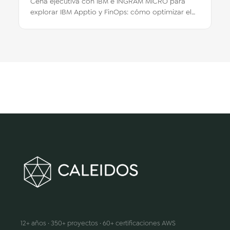
Cena ejecutiva con IBM e INGRAM MICRO para
explorar IBM Apptio y FinOps: cómo optimizar el
gasto en nube y por qué el ahorro está en lo…
Hacemos que la innovación suceda
12+ años · 350+ proyectos · 60+ certificaciones AWS