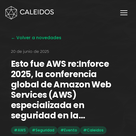
Chaos Engineering
DevOps
FinOps
← Volver a novedades
OPERACIÓN
20 de junio de 2025
Mesa 24×7
Esto fue AWS re:Inforce
Facturación Local AWS
2025, la conferencia
APPS
global de Amazon Web
Escritorios Virtuales
Services (AWS)
Monday.com Solutions
especializada en
seguridad en la…
Contact Center Omnicanal
INNOVACIÓN
#AWS
#Seguridad
#Evento
#Caleidos