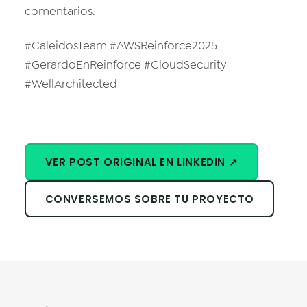
comentarios.
#CaleidosTeam #AWSReinforce2025
#GerardoEnReinforce #CloudSecurity
#WellArchitected
VER POST ORIGINAL EN LINKEDIN ↗
CONVERSEMOS SOBRE TU PROYECTO