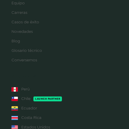
Equipo
Carreras
Casos de éxito
Novedades
Blog
Glosario técnico
Conversemos
REGIONES
Perú
Chile
LAUNCH PARTNER
Ecuador
Costa Rica
Estados Unidos