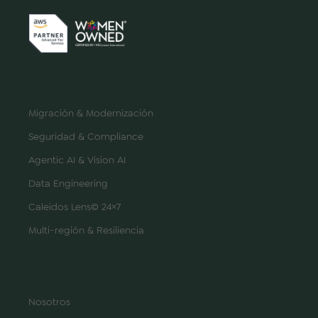
SERVICIOS
Migración & Modernización
Seguridad & Compliance
Agentic AI & Vision AI
Data Engineering
Caleidos Lens© 24×7
Multi-región & Resiliencia
EMPRESA
Nosotros