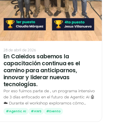
28 de abril de 2026
En Caleidos sabemos la
capacitación continua es el
camino para anticiparnos,
innovar y liderar nuevas
tecnologías.
Por eso fuimos parte de , un programa intensivo
de 3 días enfocado en el futuro de Agentic AI 🤖
☁️ Durante el workshop exploramos cómo
construir soluciones con , creando agentes
#Agentic AI
#AWS
#Evento
capaces de…