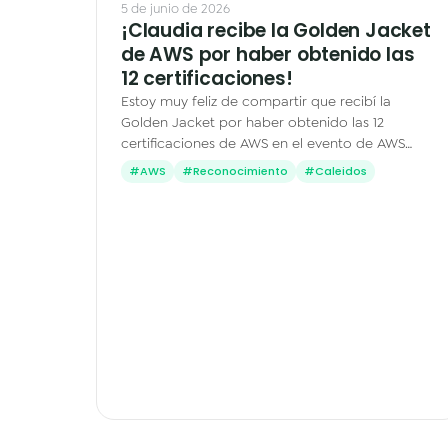
5 de junio de 2026
¡Claudia recibe la Golden Jacket
de AWS por haber obtenido las
12 certificaciones!
Estoy muy feliz de compartir que recibí la
Golden Jacket por haber obtenido las 12
certificaciones de AWS en el evento de AWS
Ambassadors en Seattle. Para mí, este logro,
#AWS
#Reconocimiento
#Caleidos
más que estudiar para pasar…