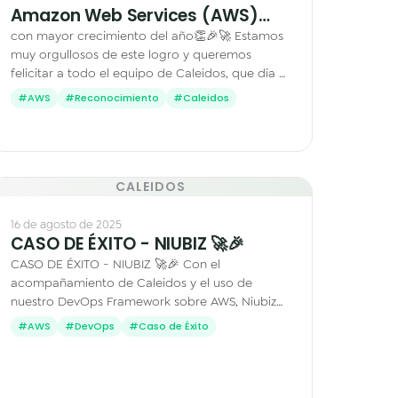
Amazon Web Services (AWS)…
con mayor crecimiento del año👏🎉🚀 Estamos
muy orgullosos de este logro y queremos
felicitar a todo el equipo de Caleidos, que día a
día hace que las cosas sucedan. Este es solo el
#AWS
#Reconocimiento
#Caleidos
comienzo. El se…
CALEIDOS
16 de agosto de 2025
CASO DE ÉXITO - NIUBIZ 🚀🎉
CASO DE ÉXITO - NIUBIZ 🚀🎉 Con el
acompañamiento de Caleidos y el uso de
nuestro DevOps Framework sobre AWS, Niubiz
logró estandarizar procesos, automatizar
#AWS
#DevOps
#Caso de Éxito
despliegues y ganar eficiencia en el…