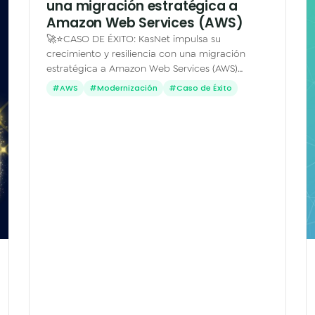
una migración estratégica a
Amazon Web Services (AWS)
🚀⭐CASO DE ÉXITO: KasNet impulsa su
crecimiento y resiliencia con una migración
estratégica a Amazon Web Services (AWS)
Cuando el crecimiento se acelera, la tecnología
#AWS
#Modernización
#Caso de Éxito
tiene que ir un paso adelante.…