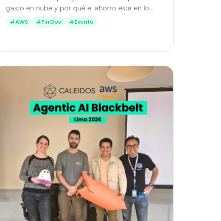
gasto en nube y por qué el ahorro está en lo
que ya pagas y no usas.
#AWS
#FinOps
#Evento