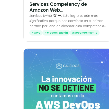
Services Competency de
Amazon Web…
Services (AWS) 🏆 ☁️. Este logro es aún más
significativo porque nos convierte en el primer
partner peruano en alcanzar esta competencia,
un reconocimiento que valida nuestra
#AWS
#Modernización
#Reconocimiento
capacidad técnica,…