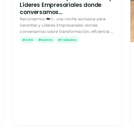
Líderes Empresariales donde
conversamos…
Recordemos ☁️✨, una noche exclusiva para
Gerentes y Líderes Empresariales donde
conversamos sobre transformación, eficiencia e
innovación desde la nube de Amazon Web
#AWS
#Evento
#Caleidos
Services (AWS) Tuvimos el honor…