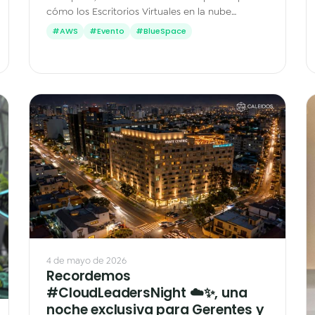
cómo los Escritorios Virtuales en la nube
transforman la manera en que trabajan los
#AWS
#Evento
#BlueSpace
equipos — desde $27 por…
4 de mayo de 2026
Recordemos
#CloudLeadersNight ☁️✨, una
noche exclusiva para Gerentes y