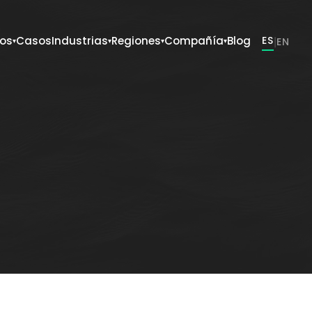
ios
Casos
Industrias
Regiones
Compañía
Blog
ES
|
EN
▾
▾
▾
▾