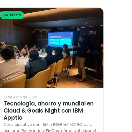
CALEIDOS
18 de junio de 2026
Tecnología, ahorro y mundial en
Cloud & Goals Night con IBM
Apptio
Cena ejecutiva con IBM e INGRAM MICRO para
explorar IBM Apptio y FinOps: cómo optimizar el