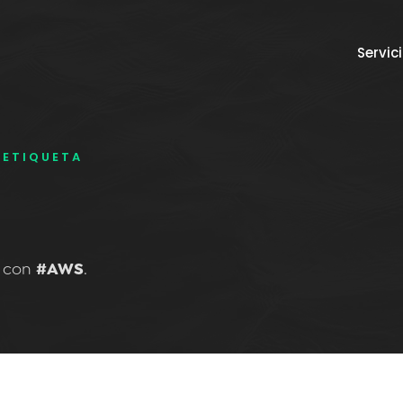
Servic
ETIQUETA
s con
#AWS
.