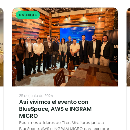
CALEIDOS
25 de junio de 2026
Así vivimos el evento con
BlueSpace, AWS e INGRAM
MICRO
Reunimos a líderes de TI en Miraflores junto a
BlueSpace, AWS e INGRAM MICRO para explorar