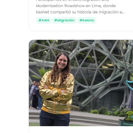
Modernization Roadshow en Lima, donde
KasNet compartió su historia de migración a
AWS de la mano de Eduardo Zúñiga Dávila,
#AWS
#Migración
#Evento
Gerente Cloud & Operaciones.