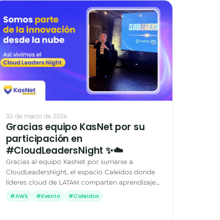
30 de marzo de 2026
Gracias equipo KasNet por su
participación en
#CloudLeadersNight ✨☁️
Gracias al equipo KasNet por sumarse a
CloudLeadersNight, el espacio Caleidos donde
líderes cloud de LATAM comparten aprendizajes
de plataformas críticas en AWS.
#AWS
#Evento
#Caleidos