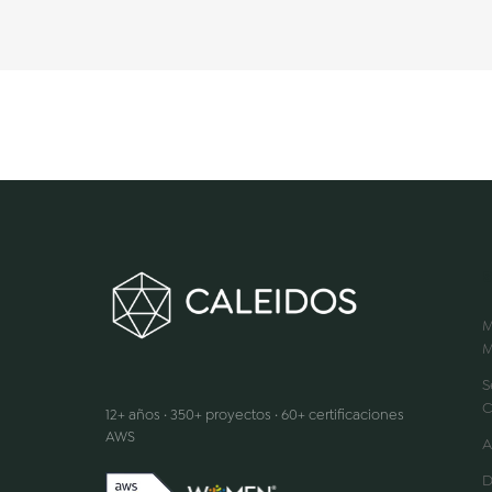
M
M
Hacemos que la innovación suceda
S
C
12+ años · 350+ proyectos · 60+ certificaciones
AWS
A
D