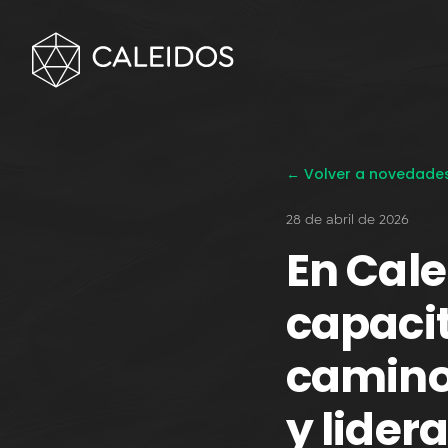
← Volver a novedade
28 de abril de 2026
En Cal
capacit
camino 
y lider