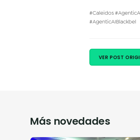
#Caleidos #Agentic
#AgenticAIBlackbel
VER POST ORIGI
Más novedades