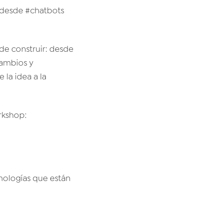
r desde #chatbots
de construir: desde
cambios y
la idea a la
rkshop:
nologías que están