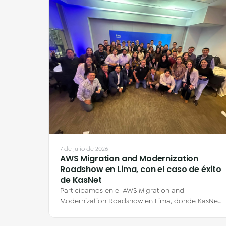
7 de julio de 2026
AWS Migration and Modernization
Roadshow en Lima, con el caso de éxito
de KasNet
Participamos en el AWS Migration and
Modernization Roadshow en Lima, donde KasNet
compartió su historia de migración a AWS de la
mano de…