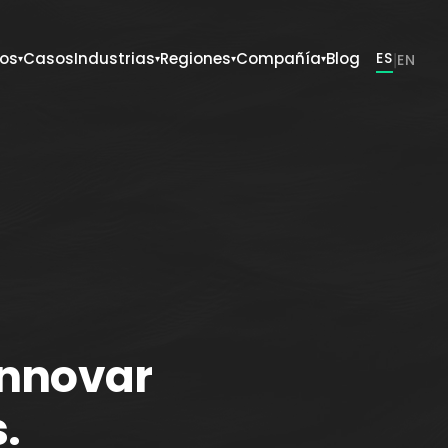
ios
Casos
Industrias
Regiones
Compañía
Blog
ES
|
EN
▾
▾
▾
▾
innovar
.