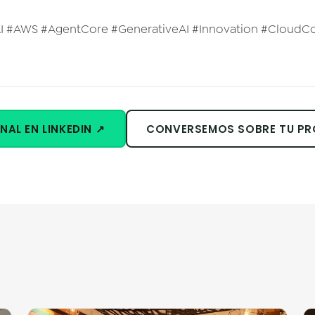
AI #AWS #AgentCore #GenerativeAI #Innovation #Cloud
NAL EN LINKEDIN ↗
CONVERSEMOS SOBRE TU P