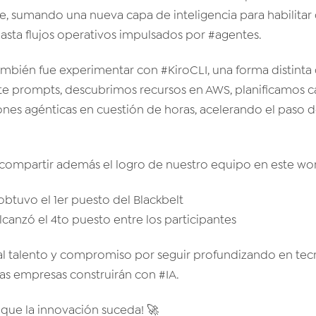
te, sumando una nueva capa de inteligencia para habilita
hasta flujos operativos impulsados por #agentes.
mbién fue experimentar con #KiroCLI, una forma distinta 
nte prompts, descubrimos recursos en AWS, planificamos 
es agénticas en cuestión de horas, acelerando el paso de 
 compartir además el logro de nuestro equipo en este wo
btuvo el 1er puesto del Blackbelt
lcanzó el 4to puesto entre los participantes
l talento y compromiso por seguir profundizando en tec
as empresas construirán con #IA.
que la innovación suceda! 🚀