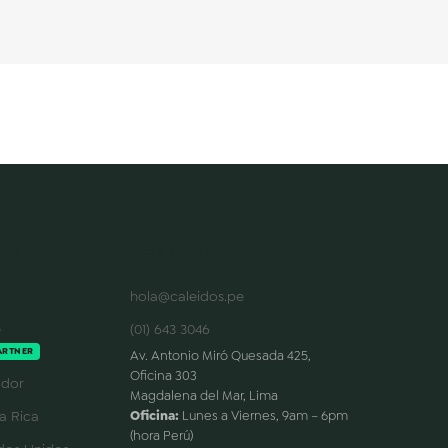
ES
CONTACTO
hola@caleidos.pe
e
(01) 643 3046
ARTNER
Av. Antonio Miró Quesada 425,
Oficina 303
dor
Magdalena del Mar, Lima
a Rica
Oficina:
Lunes a Viernes, 9am – 6pm
(hora Perú)