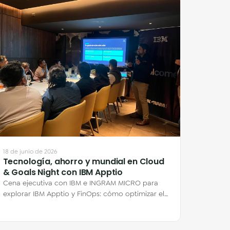
18 de junio de 2026
Tecnología, ahorro y mundial en Cloud
& Goals Night con IBM Apptio
Cena ejecutiva con IBM e INGRAM MICRO para
explorar IBM Apptio y FinOps: cómo optimizar el
gasto en nube y por qué el ahorro está en lo…