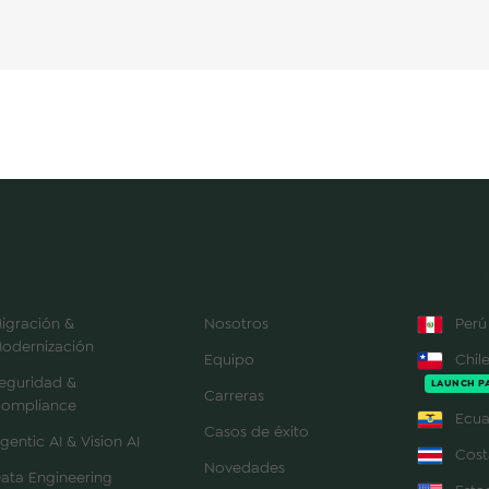
SERVICIOS
EMPRESA
REGION
igración &
Nosotros
Perú
odernización
Equipo
Chil
eguridad &
LAUNCH P
Carreras
ompliance
Ecua
Casos de éxito
gentic AI & Vision AI
Cost
Novedades
ata Engineering