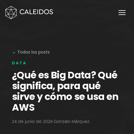
Chaos Engineering
DevOps
FinOps
OPERACIÓN
Mesa 24×7
← Todos los posts
DATA
Facturación Local AWS
¿Qué es Big Data? Qué
APPS
significa, para qué
Escritorios Virtuales
sirve y cómo se usa en
Monday.com Solutions
AWS
Contact Center Omnicanal
24 de junio de 2026
·
Gonzalo Márquez
INNOVACIÓN