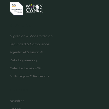
SERVICIOS
Migración & Modernización
Seguridad & Compliance
Agentic AI & Vision AI
Data Engineering
Caleidos Lens© 24×7
Multi-región & Resiliencia
EMPRESA
Nosotros
Equipo