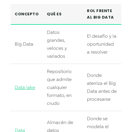
ROL FRENTE
CONCEPTO
QUÉ ES
AL BIG DATA
Datos
El desafío y la
grandes,
Big Data
oportunidad
veloces y
a resolver
variados
Repositorio
Donde
que admite
aterriza el Big
Data lake
cualquier
Data antes de
formato, en
procesarse
crudo
Donde se
Almacén de
modela el
Data
datos