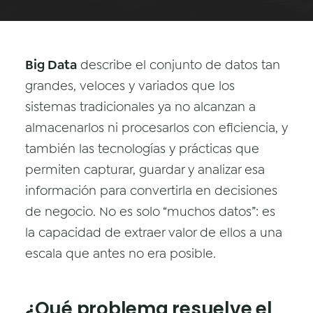
Datos & Analítica
Vision AI
Big Data
describe el conjunto de datos tan
IoT
grandes, veloces y variados que los
Cloud Native Apps
sistemas tradicionales ya no alcanzan a
almacenarlos ni procesarlos con eficiencia, y
Asistente Virtual AI - Chatbot
también las tecnologías y prácticas que
permiten capturar, guardar y analizar esa
información para convertirla en decisiones
de negocio. No es solo “muchos datos”: es
la capacidad de extraer valor de ellos a una
escala que antes no era posible.
¿Qué problema resuelve el