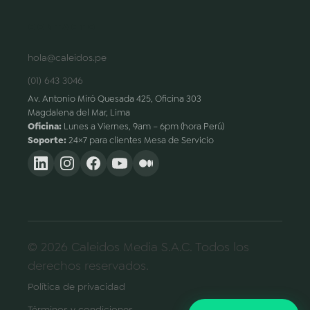
CONTACTO
hola@caleidos.pe
(01) 643 3046
Av. Antonio Miró Quesada 425, Oficina 303
Magdalena del Mar, Lima
Oficina:
Lunes a Viernes, 9am – 6pm (hora Perú)
Soporte:
24×7 para clientes Mesa de Servicio
© 2026 Caleidos Media S.A.C. Todos los
derechos reservados.
Política de privacidad
Términos y condiciones