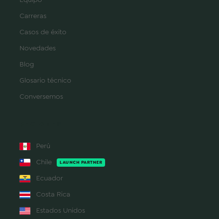
Carreras
Casos de éxito
Novedades
Blog
Glosario técnico
Conversemos
REGIONES
Perú
Chile
LAUNCH PARTNER
Ecuador
Costa Rica
Estados Unidos