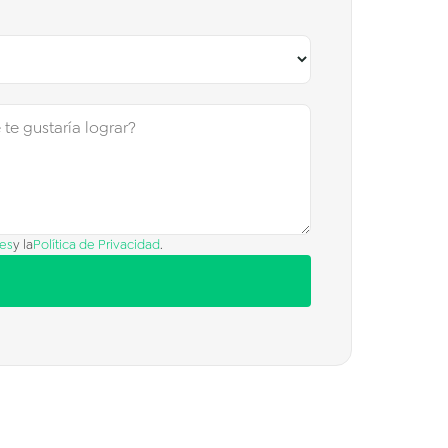
es
y la
Política de Privacidad
.