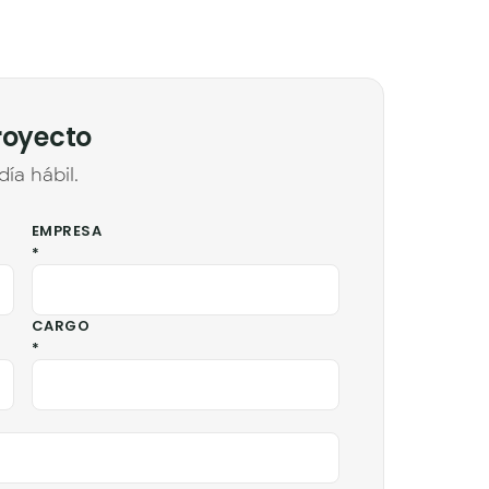
royecto
ía hábil.
EMPRESA
*
CARGO
*