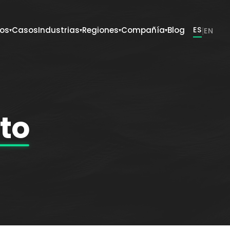
ios
Casos
Industrias
Regiones
Compañía
Blog
ES
|
EN
▾
▾
▾
▾
eto