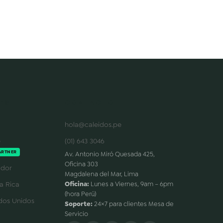
ES
CONTACTO
hola@caleidos.pe
e
(01) 643 3046
ARTNER
Av. Antonio Miró Quesada 425,
Oficina 303
dor
Magdalena del Mar, Lima
a Rica
Oficina:
Lunes a Viernes, 9am – 6pm
(hora Perú)
dos Unidos
Soporte:
24×7 para clientes Mesa de
Servicio