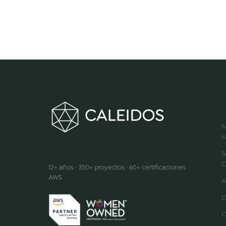
M
M
Hacemos que la innovación suceda
S
C
12+ años · 350+ proyectos · 60+ certificaciones
AWS
A
D
C