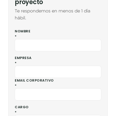
proyecto
Datos & Analítica
Te respondemos en menos de 1 día
Vision AI
hábil.
IoT
NOMBRE
*
Cloud Native Apps
Asistente Virtual AI - Chatbot
EMPRESA
*
EMAIL CORPORATIVO
*
CARGO
*