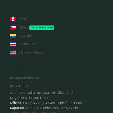
REGIONES
Perú
Chile
LAUNCH PARTNER
Ecuador
Costa Rica
Estados Unidos
CONTACTO
hola@caleidos.pe
(01) 643 3046
Av. Antonio Miró Quesada 425, Oficina 303
Magdalena del Mar, Lima
Oficina:
Lunes a Viernes, 9am – 6pm (hora Perú)
Soporte:
24×7 para clientes Mesa de Servicio