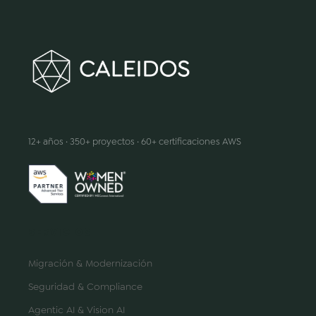
Hacemos que la innovación suceda
12+ años · 350+ proyectos · 60+ certificaciones AWS
SERVICIOS
Migración & Modernización
Seguridad & Compliance
Agentic AI & Vision AI