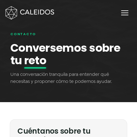
Chaos Engineering
DevOps
FinOps
CONTACTO
OPERACIÓN
Conversemos sobre
Mesa 24×7
tu
reto
Facturación Local AWS
Una conversación tranquila para entender qué
APPS
necesitas y proponer cómo te podemos ayudar.
Escritorios Virtuales
Monday.com Solutions
Contact Center Omnicanal
Cuéntanos sobre tu
INNOVACIÓN