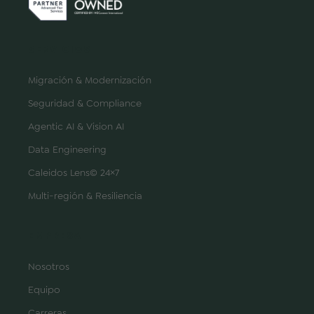
SERVICIOS
Migración & Modernización
Seguridad & Compliance
Agentic AI & Vision AI
Data Engineering
Caleidos Lens© 24×7
Multi-región & Resiliencia
EMPRESA
Nosotros
Equipo
Carreras