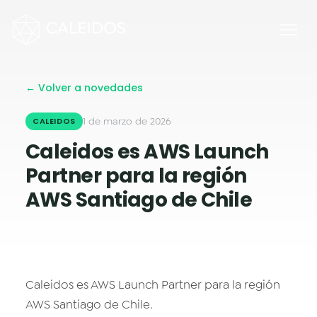
Chaos Engineering
DevOps
FinOps
← Volver a novedades
OPERACIÓN
Mesa 24×7
1 de marzo de 2026
CALEIDOS
Caleidos es AWS Launch
Facturación Local AWS
Partner para la región
APPS
AWS Santiago de Chile
Escritorios Virtuales
Monday.com Solutions
Contact Center Omnicanal
Caleidos es AWS Launch Partner para la región
INNOVACIÓN
AWS Santiago de Chile.