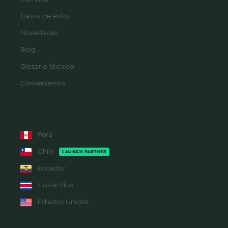
Casos de éxito
Novedades
Blog
Glosario técnico
Conversemos
REGIONES
Perú
Chile
LAUNCH PARTNER
Ecuador
Costa Rica
Estados Unidos