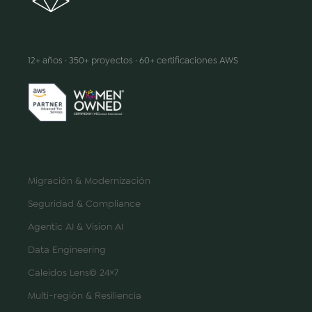
Hacemos que la innovación suceda
12+ años · 350+ proyectos · 60+ certificaciones AWS
SERVICIOS
Migración & Modernización
Seguridad & Compliance
Agentic AI & Vision AI
Data Engineering
Caleidos Lens© 24×7
Multi-región & Resiliencia