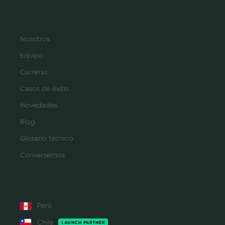
EMPRESA
Nosotros
Equipo
Carreras
Casos de éxito
Novedades
Blog
Glosario técnico
Conversemos
REGIONES
Perú
Chile
LAUNCH PARTNER