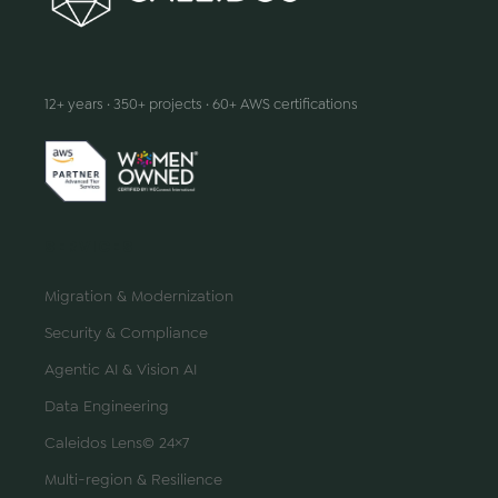
We make innovation happen
12+ years · 350+ projects · 60+ AWS certifications
SERVICES
Migration & Modernization
Security & Compliance
Agentic AI & Vision AI
Data Engineering
Caleidos Lens© 24×7
Multi-region & Resilience