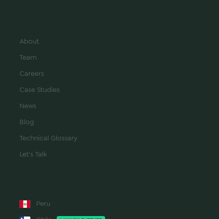
COMPANY
About
Team
Careers
Case Studies
News
Blog
Technical Glossary
Let's Talk
REGIONS
Peru