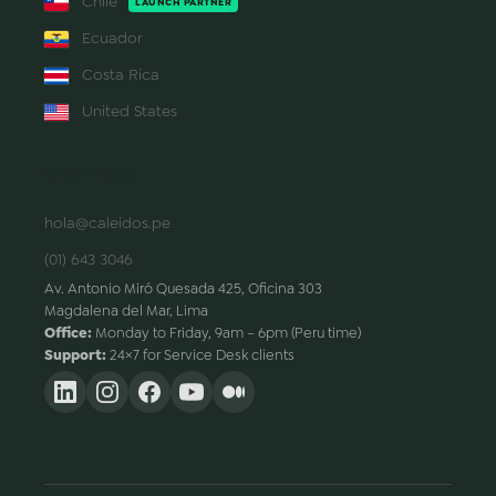
Chile
LAUNCH PARTNER
Ecuador
Costa Rica
United States
CONTACT
hola@caleidos.pe
(01) 643 3046
Av. Antonio Miró Quesada 425, Oficina 303
Magdalena del Mar, Lima
Office:
Monday to Friday, 9am – 6pm (Peru time)
Support:
24×7 for Service Desk clients