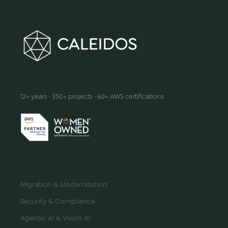
We make innovation happen
12+ years · 350+ projects · 60+ AWS certifications
SERVICES
Migration & Modernization
Security & Compliance
Agentic AI & Vision AI