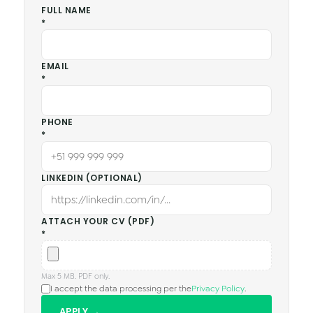
FULL NAME
*
EMAIL
*
PHONE
*
LINKEDIN (OPTIONAL)
ATTACH YOUR CV (PDF)
*
Max 5 MB. PDF only.
I accept the data processing per the
Privacy Policy
.
APPLY →