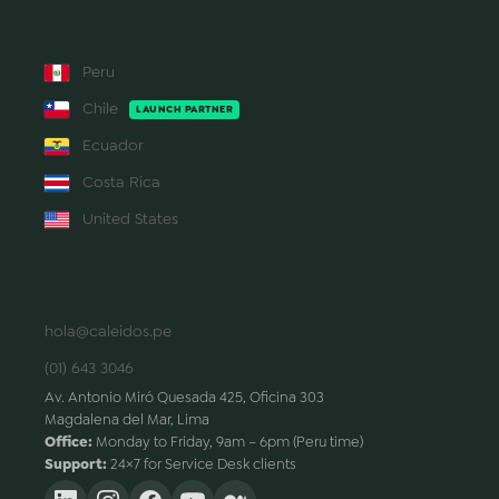
REGIONS
Peru
Chile
LAUNCH PARTNER
Ecuador
Costa Rica
United States
CONTACT
hola@caleidos.pe
(01) 643 3046
Av. Antonio Miró Quesada 425, Oficina 303
Magdalena del Mar, Lima
Office:
Monday to Friday, 9am – 6pm (Peru time)
Support:
24×7 for Service Desk clients